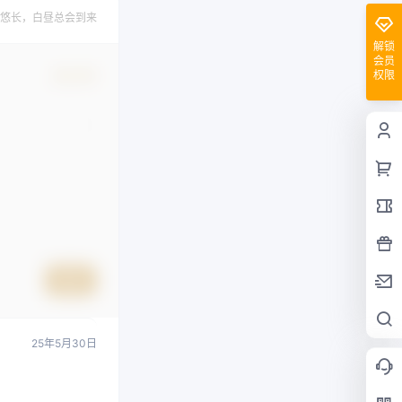
悠长，白昼总会到来
解锁
会员
权限
确认修改
提交
25年5月30日