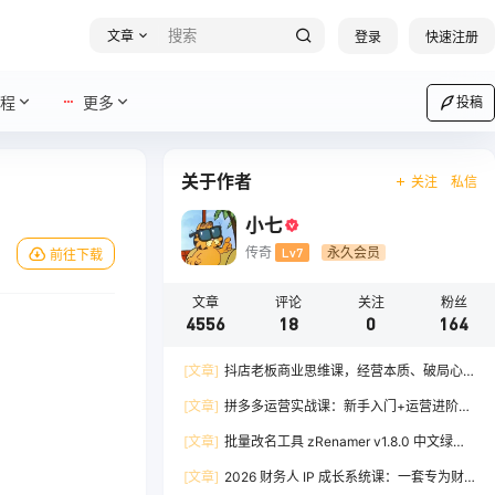
文章
登录
快速注册
程
更多
投稿
关于作者
关注
私信
小七
传奇
Lv7
永久会员
前往下载
文章
评论
关注
粉丝
4556
18
0
164
[文章]
抖店老板商业思维课，经营本质、破局心
法、爆流实战，八节课重塑认知，助力单店利润倍
[文章]
拼多多运营实战课：新手入门+运营进阶、
增
爆单打法，16 节干货，助力新手店铺快速实现日
[文章]
批量改名工具 zRenamer v1.8.0 中文绿色
出百单
版
[文章]
2026 财务人 IP 成长系统课：一套专为财