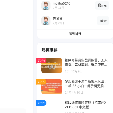
mojiha5210
175
7月24日
包某某
99
7月22日
签到排行
随机推荐
视频号带货实战训练营，无人
TOP1
直播、素材剪辑、选品变现，
新手在家创业月入 5 万+
25年12月9日
梦幻西游手游全新懒人玩法，
TOP2
一单 35 小白一部手机无脑操
作，日入 3000+ 轻轻松松
24年4月10日
横版动作冒险游戏《挖或死》
TOP3
v1.11.861 中文版