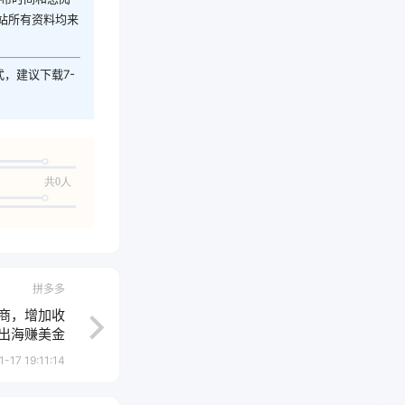
站所有资料均来
式，建议下载7-
共0人
拼多多
电商，增加收
出海赚美金
-17 19:11:14