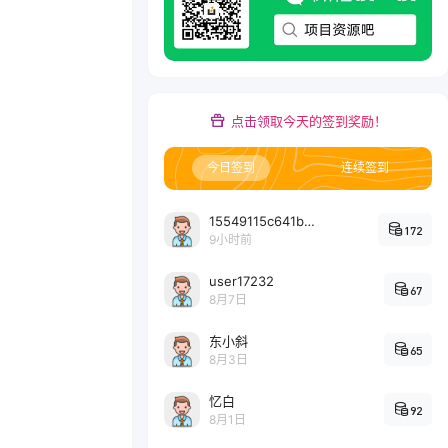
点击领取今天的签到奖励！
今日签到
连续签到
15549115c641bc6524e64d1d800349ec7396
172
9小时前
user17232
67
8月7日
东小斜
65
8月3日
忆白
92
8月1日