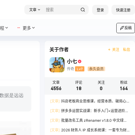
文章
登录
快速注册
程
更多
投稿
关于作者
关注
私信
小七
传奇
Lv7
永久会员
文章
评论
关注
粉丝
4556
18
0
164
数据是远远
[文章]
抖店老板商业思维课，经营本质、破局心
法、爆流实战，八节课重塑认知，助力单店利润倍
[文章]
拼多多运营实战课：新手入门+运营进阶、
增
爆单打法，16 节干货，助力新手店铺快速实现日
[文章]
批量改名工具 zRenamer v1.8.0 中文绿色
出百单
版
[文章]
2026 财务人 IP 成长系统课：一套专为财