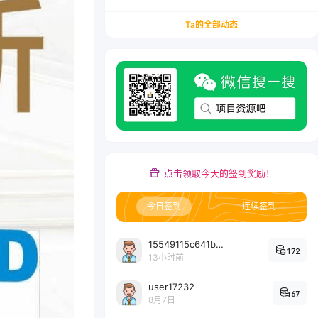
务/会计从业者设计的个人品牌与副业变现系统解
决方案
Ta的全部动态
点击领取今天的签到奖励！
今日签到
连续签到
15549115c641bc6524e64d1d800349ec7396
172
13小时前
user17232
67
8月7日