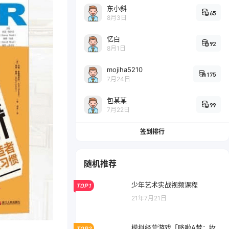
东小斜
65
8月3日
忆白
92
8月1日
mojiha5210
175
7月24日
包某某
99
7月22日
签到排行
随机推荐
少年艺术实战视频课程
TOP1
21年7月21日
模拟经营游戏「哆啦A梦：牧
TOP2