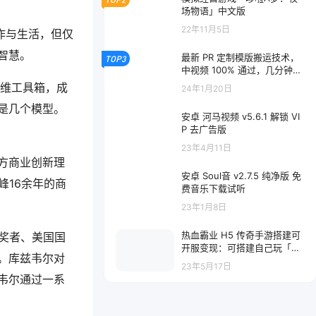
场物语」中文版
22年11月5日
作与生活，但仅
智慧。
最新 PR 定制模版搬运技术，
TOP3
中视频 100% 通过，几分钟一
条视频，轻松月入 1W＋
思维工具箱，成
24年1月20日
是几个模型。
安卓 河马视频 v5.6.1 解锁 VI
P 去广告版
23年4月11日
方商业创新理
安卓 Soul音 v2.7.5 纯净版 免
峰16余年的商
费音乐下载试听
23年1月8日
热血霸业 H5 传奇手游搭建可
获奖者、美国国
开服变现：可搭建自己玩「内
作。库兹韦尔对
附源码 + GM + 教程」
23年5月17日
韦尔通过一系