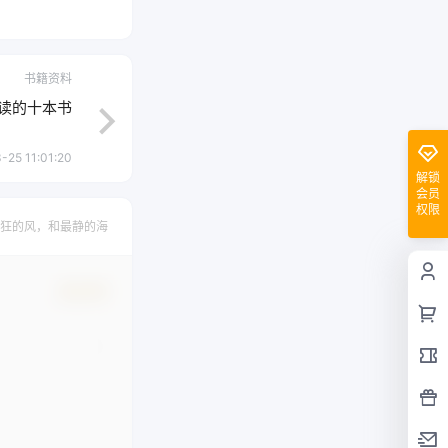
书籍资料
读的十本书
-25 11:01:20
解锁
会员
权限
狂的风，和最静的海
确认修改