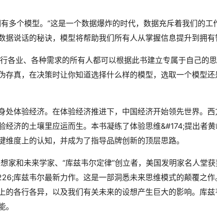
拥有多个模型。”这是一个数据爆炸的时代，数据充斥着我们的工
数据说话的秘诀，模型将帮助我们所有人从掌握信息提升到拥有
各行各业、各种需求的所有人都可以根据此书建立专属于自己的
伪存真，在决策时让你知道选择什么样的模型，选取一个模型还
身处体验经济。在体验经济推进下，中国经济开始领先世界。西
经济的土壤里应运而生。本书凝练了体验思维&#174;提出者黄
键维度上的认知，并成为了指导品牌创新的顶层思路。
思想家和未来学家、“库兹韦尔定律”创立者，美国发明家名人堂
226;库兹韦尔最新力作。这是一部洞悉未来思维模式的颠覆之
上的各行各异，以及我们有关未来的设想产生巨大的影响。库兹
能。