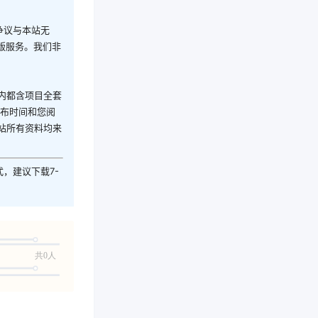
争议与本站无
版服务。我们非
内都含项目全套
发布时间和您阅
站所有资料均来
式，建议下载7-
共0人