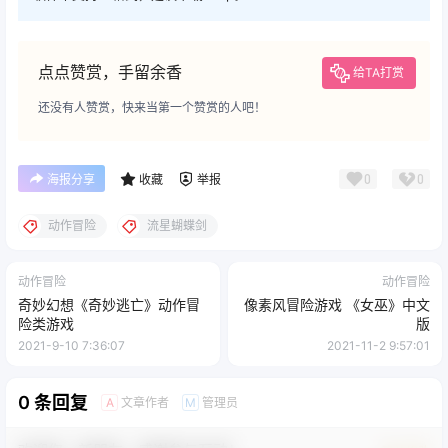
点点赞赏，手留余香
给TA打赏
还没有人赞赏，快来当第一个赞赏的人吧！
0
0
海报分享
收藏
举报
动作冒险
流星蝴蝶剑
动作冒险
动作冒险
奇妙幻想《奇妙逃亡》动作冒
像素风冒险游戏 《女巫》中文
险类游戏
版
2021-9-10 7:36:07
2021-11-2 9:57:01
0 条回复
文章作者
管理员
A
M