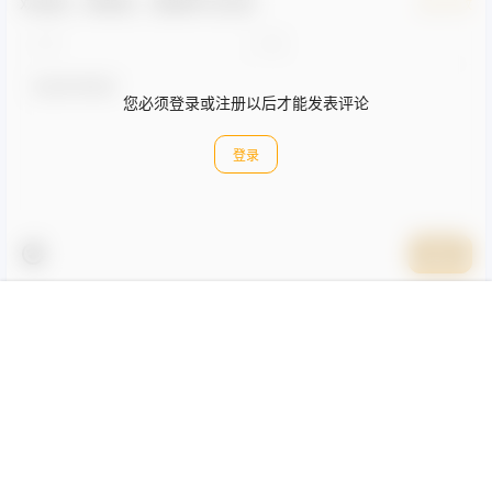
欢迎您，新朋友，感谢参与互动！
确认修改
您必须登录或注册以后才能发表评论
登录
提交
首页
圈子
会员
菜单
我的
顶部
暂无讨论，说说你的看法吧
Copyright © 2026
资源吧
鲁ICP备2024060274号-2
查询 18 次，耗时 0.5408 秒