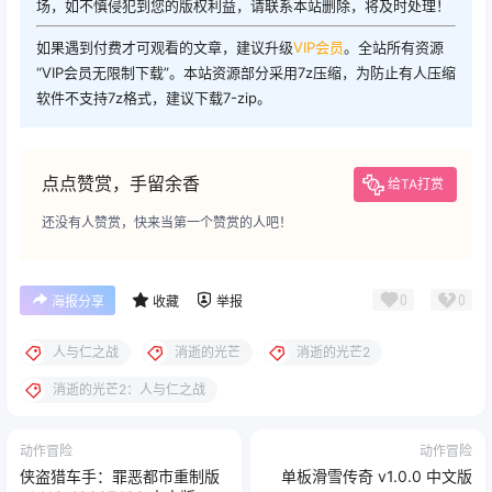
场，如不慎侵犯到您的版权利益，请联系本站删除，将及时处理！
如果遇到付费才可观看的文章，建议升级
VIP会员
。全站所有资源
“VIP会员无限制下载”。本站资源部分采用7z压缩，为防止有人压缩
软件不支持7z格式，建议下载7-zip。
点点赞赏，手留余香
给TA打赏
还没有人赞赏，快来当第一个赞赏的人吧！
0
0
海报分享
收藏
举报
人与仁之战
消逝的光芒
消逝的光芒2
消逝的光芒2：人与仁之战
动作冒险
动作冒险
侠盗猎车手：罪恶都市重制版
单板滑雪传奇 v1.0.0 中文版