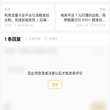
其他
其他
利用流量卡全平台引流精准创
电商平台 1 元打爆创业粉，简
业粉，完成前端变现 + 后端引
单粗暴日引 500+ 精准创业
流私域
粉，轻松月入过 W
2024-11-29 4:46:32
2024-12-13 21:57:05
1 条回复
文章作者
管理员
A
M
欢迎您，新朋友，感谢参与互动！
确认修改
您必须登录或注册以后才能发表评论
登录
提交