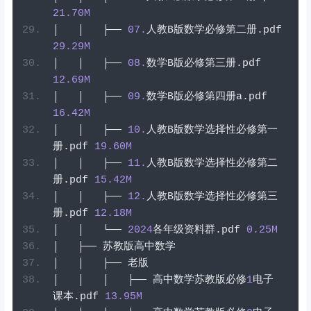
21.70
M
│
│
├──
07
.
人教
B
版数学必修第二册
.
pdf
29.29
M
│
│
├──
08
.
数学
B
版必修第三册
.
pdf
12.69
M
│
│
├──
09
.
数学
B
版必修第四册
a
.
pdf
16.42
M
│
│
├──
10
.
人教
B
版数学选择性必修第一
册
.
pdf
19.60
M
│
│
├──
11
.
人教
B
版数学选择性必修第二
册
.
pdf
15.42
M
│
│
├──
12
.
人教
B
版数学选择性必修第三
册
.
pdf
12.18
M
│
│
└──
2024
各年级资料群
.
pdf
0.25
M
│
├──
苏教版高中数学
│
│
├──
老版
│
│
│
├──
高中数学苏教版必修
1
电子
课本
.
pdf
13.95
M