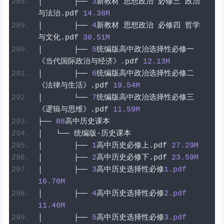
│
├──
3
新教材
思想政治
必修三
政治
与法治
.
pdf
14.38
M
│
├──
4
新教材
思想政治
必修四
哲学
与文化
.
pdf
30.51
M
│
├──
5
统编版高中政治选择性必修一
《当代国际政治与经济》
.
pdf
12.13
M
│
├──
6
统编版高中政治选择性必修二
《法律与生活》
.
pdf
19.54
M
│
└──
7
统编版高中政治选择性必修三
《逻辑与思维》
.
pdf
11.59
M
├──
08
高中历史课本
│
└──
统编版-历史课本
│
├──
1
高中历史必修上
.
pdf
27.29
M
│
├──
2
高中历史必修下
.
pdf
23.59
M
│
├──
3
高中历史选择性必修
1
.pdf
16.70
M
│
├──
4
高中历史选择性必修
2
.pdf
11.46
M
│
├──
5
高中历史选择性必修
3
.pdf