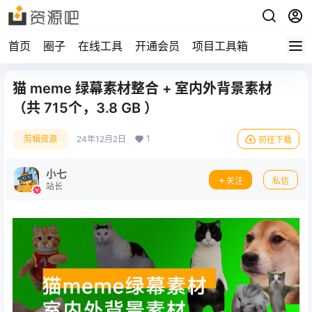
首页
圈子
在线工具
开通会员
项目工具箱
猫 meme 绿幕素材整合 + 室内外背景素材
（共 715个，3.8 GB ）
1
剪辑资源
24年12月2日
前往下载
小七
关注
私信
站长