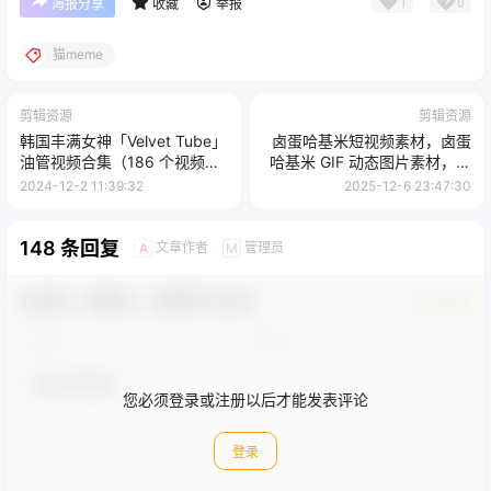
1
0
海报分享
收藏
举报
猫meme
剪辑资源
剪辑资源
韩国丰满女神「Velvet Tube」
卤蛋哈基米短视频素材，卤蛋
油管视频合集（186 个视频，
哈基米 GIF 动态图片素材，哈
10.5 G ）
基米透明抠图素材
2024-12-2 11:39:32
2025-12-6 23:47:30
148 条回复
文章作者
管理员
A
M
欢迎您，新朋友，感谢参与互动！
确认修改
您必须登录或注册以后才能发表评论
登录