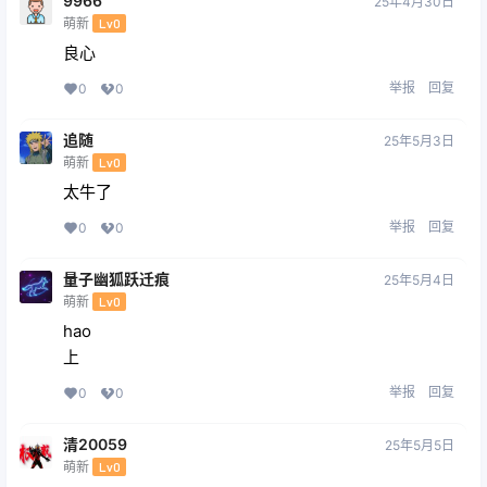
9966
25年4月30日
萌新
Lv0
良心
举报
回复
0
0
追随
25年5月3日
萌新
Lv0
太牛了
举报
回复
0
0
量子幽狐跃迁痕
25年5月4日
萌新
Lv0
hao
上
举报
回复
0
0
清20059
25年5月5日
萌新
Lv0