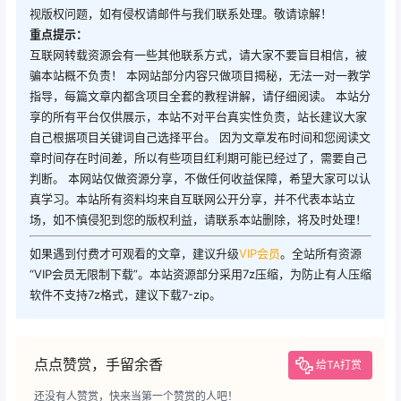
视版权问题，如有侵权请邮件与我们联系处理。敬请谅解！
重点提示：
互联网转载资源会有一些其他联系方式，请大家不要盲目相信，被
骗本站概不负责！ 本网站部分内容只做项目揭秘，无法一对一教学
指导，每篇文章内都含项目全套的教程讲解，请仔细阅读。 本站分
享的所有平台仅供展示，本站不对平台真实性负责，站长建议大家
自己根据项目关键词自己选择平台。 因为文章发布时间和您阅读文
章时间存在时间差，所以有些项目红利期可能已经过了，需要自己
判断。 本网站仅做资源分享，不做任何收益保障，希望大家可以认
真学习。本站所有资料均来自互联网公开分享，并不代表本站立
场，如不慎侵犯到您的版权利益，请联系本站删除，将及时处理！
如果遇到付费才可观看的文章，建议升级
VIP会员
。全站所有资源
“VIP会员无限制下载”。本站资源部分采用7z压缩，为防止有人压缩
软件不支持7z格式，建议下载7-zip。
点点赞赏，手留余香
给TA打赏
还没有人赞赏，快来当第一个赞赏的人吧！