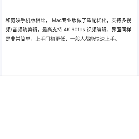
以上就是手机剪映的简单操作流程，剪映移动端从2019年
6月上线至今也有18个月了，良好的体验逐渐积累了用户口
碑，去年秋天，剪映的移动端上线3个月即登顶App Store
中国区免费榜。
大家就有同一个问题，剪映什么时候能出PC版？直到11月
首页
圈子
会员
菜单
我的
顶部
27日，剪映正式推出Mac专业版，苹果电脑用户可在剪映
官网或苹果应用商店免费下载安装，并且有消息称
Windows版计划于明年2月上线。