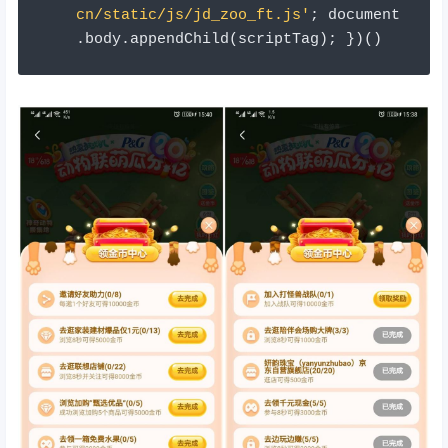
cn/static/js/jd_zoo_ft.js'
;
 document
.
body
.
appendChild
(
scriptTag
);
})()