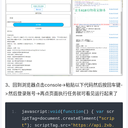
3、回到浏览器点击console->粘贴以下代码然后按回车键-
>然后登录账号->再点页面执行任务就可看见运行起来了
javascript
:
void
(
function
()
{
var
 scr
iptTag
=
document
.
createElement
(
"scrip
t"
);
 scriptTag
.
src
=
'https://api.2xb.