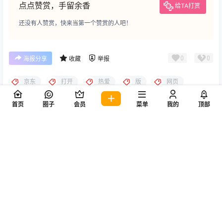
点点赞赏，手留余香
给TA打赏
还没有人赞赏，快来当第一个赞赏的人吧！
0
0
海报分享
收藏
举报
京东
打开
热爱
版
网页
脚本
趴
辅助
首页
圈子
会员
菜单
我的
顶部
其他分享
其他分享
剪辑黑科技剪映出电脑版了
打新冠疫苗必看！纠结和担心
2021-3-25 11:02:26
2021-6-4 8:10:43
0 条回复
文章作者
管理员
A
M
欢迎您，新朋友，感谢参与互动！
确认修改