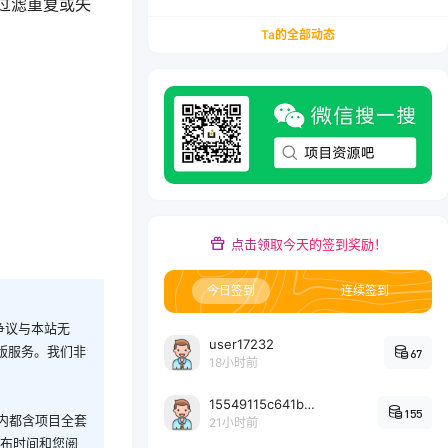
动过滤重复或失
务/会计从业者设计的个人品牌与副业变现系统解
决方案
Ta的全部动态
点击领取今天的签到奖励！
今日签到
连续签到
争议与本站无
user17232
版服务。我们非
67
18小时前
15549115c641bc6524e64d1d800349ec7396
155
内都含项目全套
21小时前
发布时间和您阅