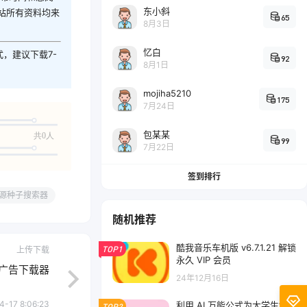
东小斜
站所有资料均来
65
8月3日
忆白
式，建议下载7-
92
8月1日
mojiha5210
175
7月24日
包某某
共0人
99
7月22日
签到排行
源种子搜索器
随机推荐
酷我音乐车机版 v6.7.1.21 解锁
TOP1
上传下载
永久 VIP 会员
 无广告下载器
24年12月16日
4-17 8:06:23
利用 AI 万能公式为大学生制
TOP2