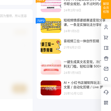
作职业规划，永不过时的小红
解锁
会员
书长期变现项目，保姆级教程
24年2月19日
权限
因为懂得，所以宽容
短视频情感婆媳赛道变现分享
TOP3
课，一条龙实操玩法分享给你
24年1月5日
确认修改
音视频三位一体创作剪辑
21年6月21日
一键生成英文名变现，冷门暴
利无门槛，轻松日赚 500+
24年1月18日
AI + 小红书店铺矩阵玩法：AI
文案 / 自动化剪辑 / Live 图制
提交
作全流程，日销 5000+
25年10月12日