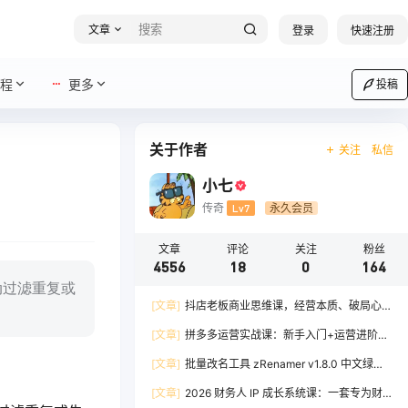
文章
登录
快速注册
程
更多
投稿
关于作者
关注
私信
小七
传奇
Lv7
永久会员
文章
评论
关注
粉丝
4556
18
0
164
自动过滤重复或
[文章]
抖店老板商业思维课，经营本质、破局心
法、爆流实战，八节课重塑认知，助力单店利润倍
[文章]
拼多多运营实战课：新手入门+运营进阶、
增
爆单打法，16 节干货，助力新手店铺快速实现日
[文章]
批量改名工具 zRenamer v1.8.0 中文绿色
出百单
版
[文章]
2026 财务人 IP 成长系统课：一套专为财