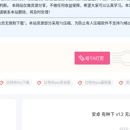
判断。 本网站仅做资源分享，不做任何收益保障，希望大家可以认真学习。本
请联系本站删除，将及时处理！
P会员无限制下载”。本站资源部分采用7z压缩，为防止有人压缩软件不支持7z格
给TA打赏
比特舟Pro下载
比特舟pro安卓版
比特舟pro最新版
资
安卓 有种下 v1.2
2023-