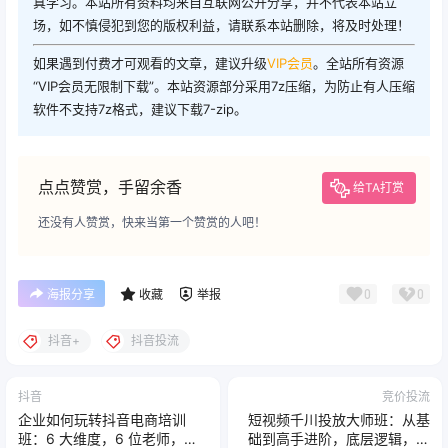
真学习。本站所有资料均来自互联网公开分享，并不代表本站立
场，如不慎侵犯到您的版权利益，请联系本站删除，将及时处理！
如果遇到付费才可观看的文章，建议升级
VIP会员
。全站所有资源
“VIP会员无限制下载”。本站资源部分采用7z压缩，为防止有人压缩
软件不支持7z格式，建议下载7-zip。
点点赞赏，手留余香
给TA打赏
还没有人赞赏，快来当第一个赞赏的人吧！
0
0
海报分享
收藏
举报
抖音+
抖音投流
抖音
竞价投流
企业如何玩转抖音电商培训
短视频千川投放大师班：从基
班：6 大维度，6 位老师，线
础到高手进阶，底层逻辑，高