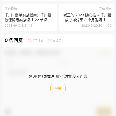
竞价投流
竞价投流
千川 · 爆单实战指南：千川投
老王的 2023 随心推 + 千川投
放保姆级实战课「 22 节课
放心得分享 3 个月答疑「 59
时」
节」
2023-6-13 8:51:45
2023-6-20 10:14:02
0 条回复
文章作者
管理员
A
M
欢迎您，新朋友，感谢参与互动！
确认修改
您必须登录或注册以后才能发表评论
登录
提交