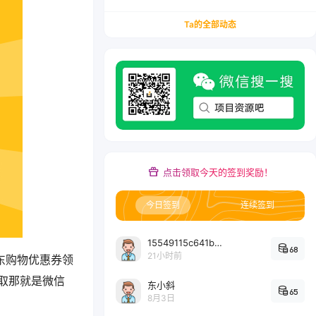
务/会计从业者设计的个人品牌与副业变现系统解
决方案
Ta的全部动态
点击领取今天的签到奖励！
今日签到
连续签到
15549115c641bc6524e64d1d800349ec7396
68
21小时前
东购物优惠券领
取那就是微信
东小斜
65
8月3日