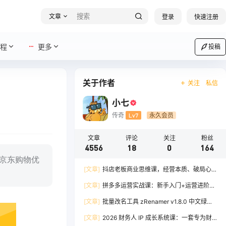
文章
登录
快速注册
程
更多
投稿
关于作者
关注
私信
小七
传奇
Lv7
永久会员
文章
评论
关注
粉丝
4556
18
0
164
京东购物优
[文章]
抖店老板商业思维课，经营本质、破局心
法、爆流实战，八节课重塑认知，助力单店利润倍
[文章]
拼多多运营实战课：新手入门+运营进阶、
增
爆单打法，16 节干货，助力新手店铺快速实现日
[文章]
批量改名工具 zRenamer v1.8.0 中文绿色
出百单
版
[文章]
2026 财务人 IP 成长系统课：一套专为财