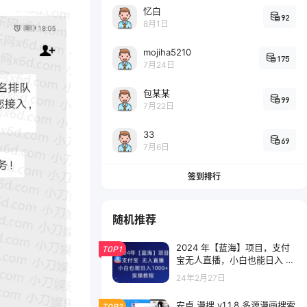
忆白
92
8月1日
mojiha5210
175
7月24日
包某某
99
7月22日
33
69
7月6日
签到排行
随机推荐
2024 年【蓝海】项目，支付
TOP1
宝无人直播，小白也能日入 10
00+ 实操教程
24年2月27日
安卓 漫搜 v1.1.8 多源漫画搜索
TOP2