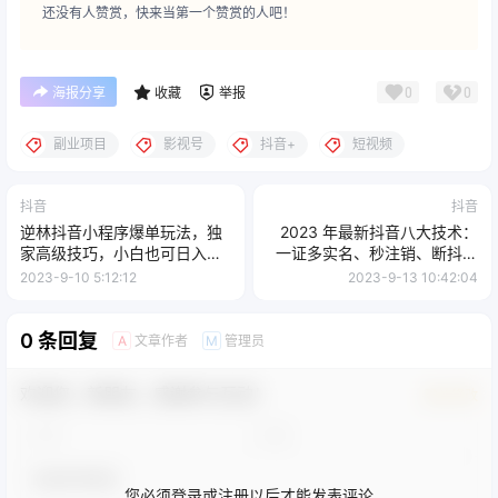
还没有人赞赏，快来当第一个赞赏的人吧！
0
0
海报分享
收藏
举报
副业项目
影视号
抖音+
短视频
抖音
抖音
逆林抖音小程序爆单玩法，独
2023 年最新抖音八大技术：
家高级技巧，小白也可日入
一证多实名、秒注销、断抖破
300+
投流、永久捞证、钱包注销、
2023-9-10 5:12:12
2023-9-13 10:42:04
跳人脸识别、蓝 V 多实
0 条回复
文章作者
管理员
A
M
欢迎您，新朋友，感谢参与互动！
确认修改
您必须登录或注册以后才能发表评论