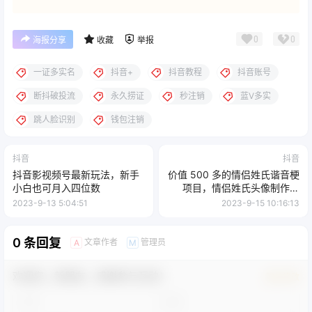
0
0
海报分享
收藏
举报
一证多实名
抖音+
抖音教程
抖音账号
断抖破投流
永久捞证
秒注销
蓝V多实
跳人脸识别
钱包注销
抖音
抖音
抖音影视频号最新玩法，新手
价值 500 多的情侣姓氏谐音梗
小白也可月入四位数
项目，情侣姓氏头像制作教
程，多种变现渠道（附软件+
2023-9-13 5:04:51
2023-9-15 10:16:13
15G 资料）
0 条回复
文章作者
管理员
A
M
欢迎您，新朋友，感谢参与互动！
确认修改