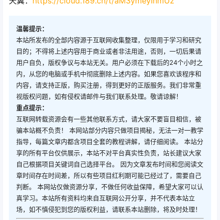
天翼：
https://cloud.189.cn/t/aM3ymeyInmUz
温馨提示：
本站所发布的全部内容源于互联网收集整理，仅限用于学习和研究
目的；不得将上述内容用于商业或者非法用途，否则，一切后果请
用户自负，版权争议与本站无关。用户必须在下载后的24个小时之
内，从您的电脑或手机中彻底删除上述内容。如果您喜欢该程序和
内容，请支持正版，购买注册，得到更好的正版服务。我们非常重
视版权问题，如有侵权请邮件与我们联系处理。敬请谅解！
重点提示：
互联网转载资源会有一些其他联系方式，请大家不要盲目相信，被
骗本站概不负责！ 本网站部分内容只做项目揭秘，无法一对一教学
指导，每篇文章内都含项目全套的教程讲解，请仔细阅读。 本站分
享的所有平台仅供展示，本站不对平台真实性负责，站长建议大家
自己根据项目关键词自己选择平台。 因为文章发布时间和您阅读文
章时间存在时间差，所以有些项目红利期可能已经过了，需要自己
判断。 本网站仅做资源分享，不做任何收益保障，希望大家可以认
真学习。本站所有资料均来自互联网公开分享，并不代表本站立
场，如不慎侵犯到您的版权利益，请联系本站删除，将及时处理！