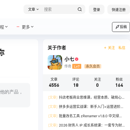
文章
登录
快速注册
程
更多
投稿
关于作者
关注
私信
你
小七
传奇
Lv7
永久会员
文章
评论
关注
粉丝
4556
18
0
164
他的产品，
[文章]
抖店老板商业思维课，经营本质、破局心
法、爆流实战，八节课重塑认知，助力单店利润倍
[文章]
拼多多运营实战课：新手入门+运营进阶、
增
爆单打法，16 节干货，助力新手店铺快速实现日
[文章]
批量改名工具 zRenamer v1.8.0 中文绿色
出百单
版
[文章]
2026 财务人 IP 成长系统课：一套专为财