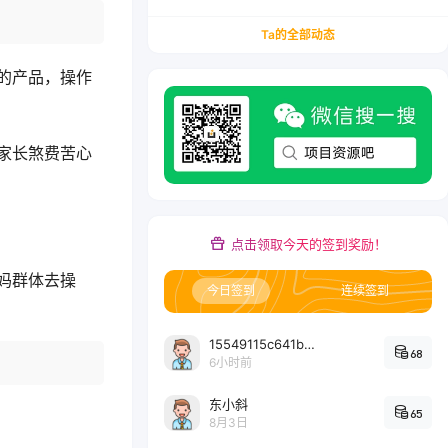
务/会计从业者设计的个人品牌与副业变现系统解
决方案
Ta的全部动态
的产品，操作
家长煞费苦心
点击领取今天的签到奖励！
妈群体去操
今日签到
连续签到
15549115c641bc6524e64d1d800349ec7396
68
6小时前
东小斜
65
8月3日