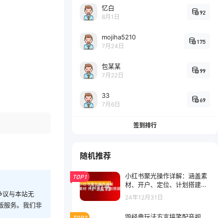
忆白
92
8月1日
mojiha5210
175
7月24日
包某某
99
7月22日
33
69
7月6日
签到排行
随机推荐
小红书聚光操作详解：涵盖素
TOP1
材、开户、定位、计划搭建等
全流程实操
争议与本站无
24年12月31日
版服务。我们非
毁经典玩法方言搞笑配音视
TOP2