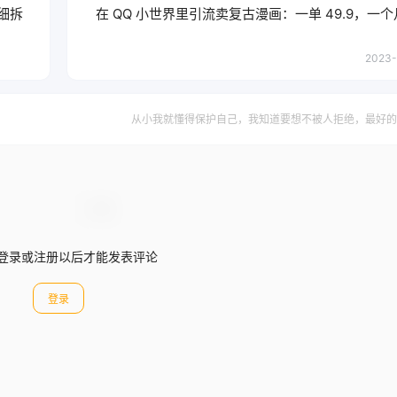
细拆
在 QQ 小世界里引流卖复古漫画：一单 49.9，一个月
2023-
从小我就懂得保护自己，我知道要想不被人拒绝，最好的
登录或注册以后才能发表评论
登录