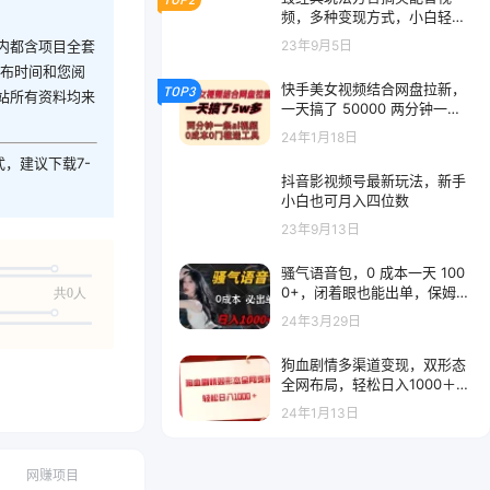
频，多种变现方式，小白轻松
日入 500+
23年9月5日
内都含项目全套
发布时间和您阅
快手美女视频结合网盘拉新，
TOP3
站所有资料均来
一天搞了 50000 两分钟一条
AI 原创视频
24年1月18日
式，建议下载7-
抖音影视频号最新玩法，新手
小白也可月入四位数
23年9月13日
骚气语音包，0 成本一天 100
0+，闭着眼也能出单，保姆级
共0人
教程
24年3月29日
狗血剧情多渠道变现，双形态
全网布局，轻松日入1000＋，
保姆级项目拆解
24年1月13日
网赚项目