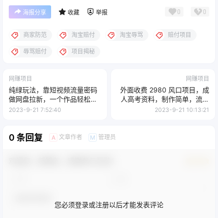
0
0
海报分享
收藏
举报
商家防范
淘宝赔付
淘宝辱骂
赔付项目
辱骂赔付
项目揭秘
网赚项目
网赚项目
纯绿玩法，靠短视频流量密码
外面收费 2980 风口项目，成
做网盘拉新，一个作品轻松变
人高考资料，制作简单，流量
现 500+
巨大
2023-9-21 7:52:40
2023-9-21 10:13:21
0 条回复
文章作者
管理员
A
M
欢迎您，新朋友，感谢参与互动！
确认修改
您必须登录或注册以后才能发表评论