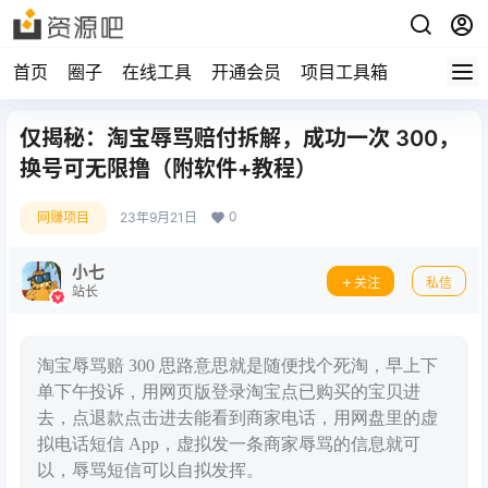
首页
圈子
在线工具
开通会员
项目工具箱
仅揭秘：淘宝辱骂赔付拆解，成功一次 300，
换号可无限撸（附软件+教程）
0
网赚项目
23年9月21日
小七
关注
私信
站长
淘宝辱骂赔 300 思路意思就是随便找个死淘，早上下
单下午投诉，用网页版登录淘宝点已购买的宝贝进
去，点退款点击进去能看到商家电话，用网盘里的虚
拟电话短信 App，虚拟发一条商家辱骂的信息就可
以，辱骂短信可以自拟发挥。