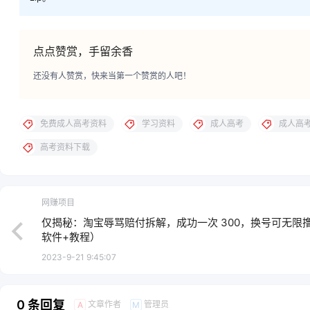
点点赞赏，手留余香
还没有人赞赏，快来当第一个赞赏的人吧！
免费成人高考资料
学习资料
成人高考
成人高
高考资料下载
网赚项目
仅揭秘：淘宝辱骂赔付拆解，成功一次 300，换号可无限
软件+教程）
2023-9-21 9:45:07
0 条回复
文章作者
管理员
A
M