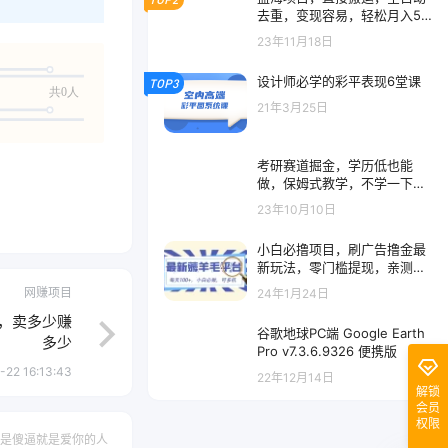
去重，变现容易，轻松月入5
位数
23年11月18日
设计师必学的彩平表现6堂课
TOP3
共0人
21年3月25日
考研赛道掘金，学历低也能
做，保姆式教学，不学一下，
真的可惜！
23年10月10日
小白必撸项目，刷广告撸金最
新玩法，零门槛提现，亲测一
天最高 140
网赚项目
24年1月24日
，卖多少赚
谷歌地球PC端 Google Earth
多少
Pro v7.3.6.9326 便携版
-22 16:13:43
22年12月14日
解锁
会员
权限
是傻逼就是爱你的人