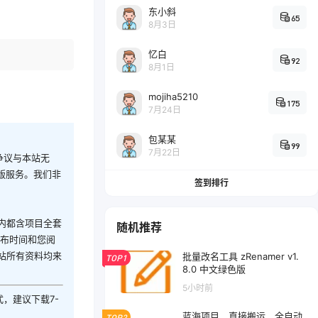
东小斜
65
8月3日
忆白
92
8月1日
mojiha5210
175
7月24日
包某某
99
7月22日
争议与本站无
版服务。我们非
签到排行
内都含项目全套
随机推荐
发布时间和您阅
站所有资料均来
批量改名工具 zRenamer v1.
TOP1
8.0 中文绿色版
5小时前
式，建议下载7-
蓝海项目，直接搬运，全自动
TOP2