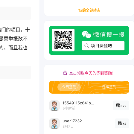
务/会计从业者设计的个人品牌与副业变现系统解
决方案
Ta的全部动态
热门的项目，十
恶意举报数不
的。而且我也
点击领取今天的签到奖励！
今日签到
连续签到
15549115c641bc6524e64d1d800349ec7396
172
9小时前
user17232
67
8月7日