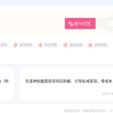
给TA打赏
考资料
成考资料
知识付费
虚拟资源
高考资料
撸（附
天涯神帖截图变现项目拆解，引导私域变现，零成本
2023-9
据说那些你一笑就跟着你笑的人，不