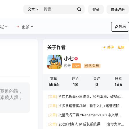
文章
登录
快速注册
程
更多
投稿
关于作者
关注
私信
小七
传奇
Lv7
永久会员
文章
评论
关注
粉丝
4556
18
0
164
赛道的话，
[文章]
抖店老板商业思维课，经营本质、破局心
素质人群，
法、爆流实战，八节课重塑认知，助力单店利润倍
[文章]
拼多多运营实战课：新手入门+运营进阶、
增
爆单打法，16 节干货，助力新手店铺快速实现日
[文章]
批量改名工具 zRenamer v1.8.0 中文绿色
出百单
版
[文章]
2026 财务人 IP 成长系统课：一套专为财