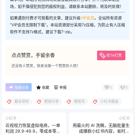
场，如不慎侵犯到您的版权利益，请联系本站删除，将及时处理！
如果遇到付费才可观看的文章，建议升级
VIP会员
。全站所有资源
“VIP会员无限制下载”。本站资源部分采用7z压缩，为防止有人压缩
软件不支持7z格式，建议下载7-zip。
点点赞赏，手留余香
给TA打赏
还没有人赞赏，快来当第一个赞赏的人吧！
0
0
海报分享
收藏
举报
副业项目
壁纸分享
壁纸号
小红书掘金
小红书
小红书
近视视力恢复虚拟电商，一单
用最火的 AI 洗稿，无脑批量生
利润 29.9-49.9，零成本零门
成爆款小红书内容，省时省