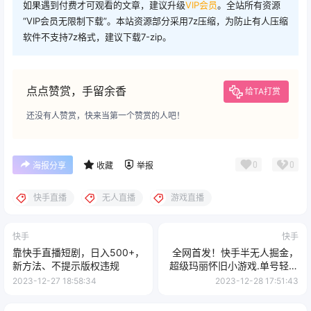
如果遇到付费才可观看的文章，建议升级
VIP会员
。全站所有资源
“VIP会员无限制下载”。本站资源部分采用7z压缩，为防止有人压缩
软件不支持7z格式，建议下载7-zip。
点点赞赏，手留余香
给TA打赏
还没有人赞赏，快来当第一个赞赏的人吧！
0
0
海报分享
收藏
举报
快手直播
无人直播
游戏直播
快手
快手
靠快手直播短剧，日入500+，
全网首发！快手半无人掘金，
新方法、不提示版权违规
超级玛丽怀旧小游戏.单号轻松
日入2000+
2023-12-27 18:58:34
2023-12-28 17:51:43