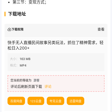
第三节：变现方式；
下载地址
查看
下载权限
快手无人直播民间故事另类玩法，抓住了精神需求，轻
松日入200+
大小：
163 MB
格式：
MP4
您当前的等级为
游客
评论后刷新页面下载
评论
百度网盘
123云盘
夸克云盘
迅雷网盘