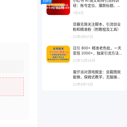
小红书 AI 图文矩阵引流特训
TOP3
班：账号定位、爆款标题、矩
阵布局、单账号月涨粉 5000+
1月4日
豆瓣无限关注脚本，引流创业
粉和精准粉（附教程及工具）
23年9月27日
日引 800+ 精准老色批，一天
变现 2000+，独家引流方法，
可矩阵操作，月入 5W+
23年12月24日
蛋仔派对游戏掘金：会截图就
能做，保姆式教学，无脑操
作，硬核变现
23年8月15日