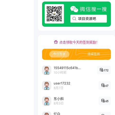
点击领取今天的签到奖励！
今日签到
连续签到
15549115c641bc6524e64d1d800349ec7396
172
10小时前
user17232
67
8月7日
东小斜
65
8月3日
忆白