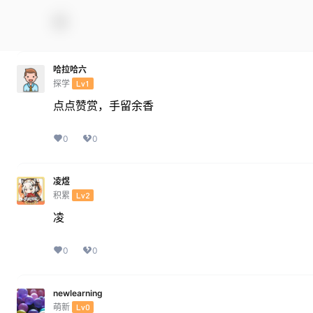
哈拉哈六
探学
Lv1
点点赞赏，手留余香
0
0
凌煜
积累
Lv2
凌
0
0
newlearning
萌新
Lv0