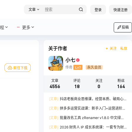
文章
登录
快速注册
程
更多
投稿
关于作者
关注
私信
小七
传奇
Lv7
永久会员
前往下载
文章
评论
关注
粉丝
4556
18
0
164
[文章]
抖店老板商业思维课，经营本质、破局心
法、爆流实战，八节课重塑认知，助力单店利润倍
[文章]
拼多多运营实战课：新手入门+运营进阶、
增
爆单打法，16 节干货，助力新手店铺快速实现日
[文章]
批量改名工具 zRenamer v1.8.0 中文绿色
出百单
版
[文章]
2026 财务人 IP 成长系统课：一套专为财