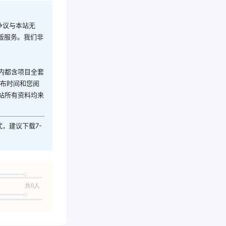
争议与本站无
版服务。我们非
内都含项目全套
发布时间和您阅
站所有资料均来
式，建议下载7-
共0人