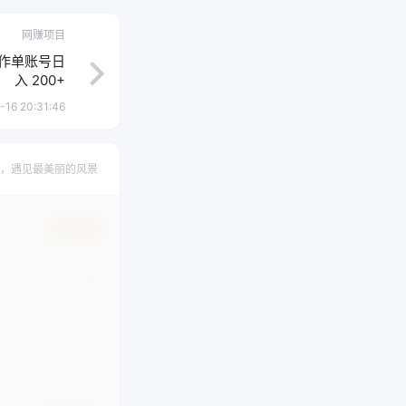
网赚项目
操作单账号日
入 200+
-16 20:31:46
，遇见最美丽的风景
确认修改