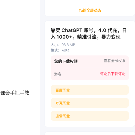
务/会计从业者设计的个人品牌与副业变现系统解
决方案
Ta的全部动态
靠卖 ChatGPT 账号，4.0 代充，日
入 1000+，精准引流，暴力变现
大小
：
98.8 MB
格式
：
MP4
查看全部权限
您的下载权限
评论后下载
评论
游客
百度网盘
节课会手把手教
夸克网盘
迅雷网盘