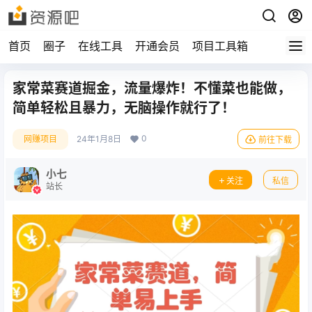
首页
圈子
在线工具
开通会员
项目工具箱
家常菜赛道掘金，流量爆炸！不懂菜也能做，
简单轻松且暴力，无脑操作就行了！
0
网赚项目
24年1月8日
前往下载
小七
关注
私信
站长