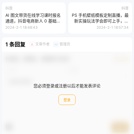
抖音
抖音
AI 图文带货在线学习课时报名
PS 手机壁纸模板定制直播，最
通道，抖音电商新人 0 基础教
新实操玩法学会即可上手，日
学，几张图文能赚 1.4w+
收入500+
2024-2-1 18:48:43
2024-2-1 18:57:34
1 条回复
文章作者
管理员
A
M
欢迎您，新朋友，感谢参与互动！
确认修改
您必须登录或注册以后才能发表评论
登录
提交