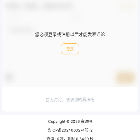
抖音
抖音
抖音无人美女 8.0 玩法：双重
中视频流量密码，怀旧视频赛
防封手段，不封号日入 1000+
道，日1500，保姆式教学
最新玩法
2024-2-1 18:53:27
2024-2-2 1:51:41
0 条回复
文章作者
管理员
A
M
欢迎您，新朋友，感谢参与互动！
确认修改
您必须登录或注册以后才能发表评论
登录
提交