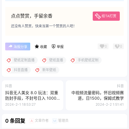
章时间存在时间差，所以有些项目红利期可能已经过了，需要自己
判断。 本网站仅做资源分享，不做任何收益保障，希望大家可以认
真学习。本站所有资料均来自互联网公开分享，并不代表本站立
场，如不慎侵犯到您的版权利益，请联系本站删除，将及时处理！
如果遇到付费才可观看的文章，建议升级
VIP会员
。全站所有资源
“VIP会员无限制下载”。本站资源部分采用7z压缩，为防止有人压缩
软件不支持7z格式，建议下载7-zip。
点点赞赏，手留余香
给TA打赏
还没有人赞赏，快来当第一个赞赏的人吧！
0
0
海报分享
收藏
举报
壁纸定制直播
壁纸直播
手机壁纸定制
抖音直播
新年壁纸