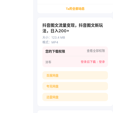
务/会计从业者设计的个人品牌与副业变现系统解
决方案
Ta的全部动态
抖音图文流量变现，抖音图文新玩
法，日入200+
大小
：
123.4 MB
格式
：
MP4
查看全部权限
您的下载权限
登录后下载：
登录
游客
百度网盘
夸克网盘
迅雷网盘