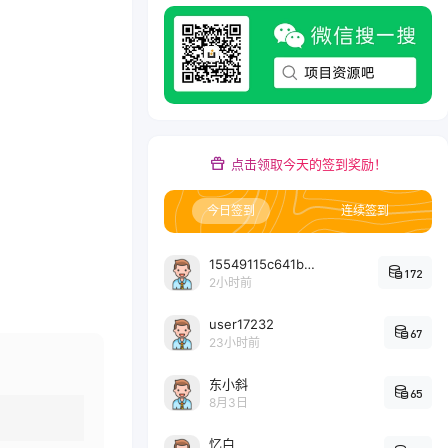
点击领取今天的签到奖励！
今日签到
连续签到
15549115c641bc6524e64d1d800349ec7396
172
2小时前
user17232
67
23小时前
东小斜
65
8月3日
忆白