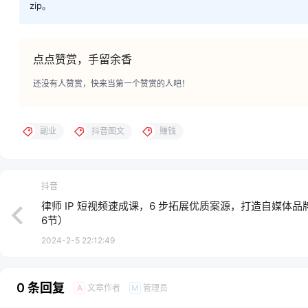
zip。
点点赞赏，手留余香
还没有人赞赏，快来当第一个赞赏的人吧！
副业
抖音图文
赚钱
抖音
律师 IP 短视频速成课，6 步拓展优质案源，打造自媒体品
6节）
2024-2-5 22:12:49
0 条回复
文章作者
管理员
A
M