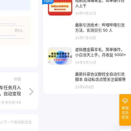
短剧出海赚美金，简单操作日
TOP3
入上千
24年1月30日
最新引流技术：哔哩哔哩引流
方法，实测日引 50 人
共0人
23年7月16日
虚拟撸金薅羊毛，简单操作，
小白当天上手，月收益 5000+
24年4月10日
最新抖音协议群控全自动引流
脚本 自动私信点赞关注留痕等
抖音
23年6月8日
风车任务月入
播，自动变现
-2-6 0:51:43
解锁
会员
权限
入下一个层次的方法