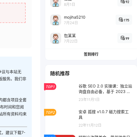
92
8月1日
mojiha5210
175
7月24日
包某某
99
7月22日
签到排行
争议与本站无
随机推荐
版服务。我们非
谷歌 SEO 2.0 实操课：独立站
TOP1
询盘自由必备，基于 2023 谷
歌最新算法录制（共 94 节）
23年11月1日
内都含项目全套
发布时间和您阅
安卓 孤搜 v1.0.7 磁力搜索工
TOP2
站所有资料均来
具
22年11月12日
式，建议下载7-