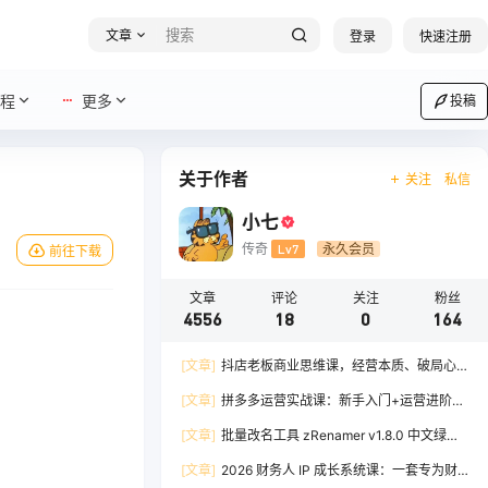
文章
登录
快速注册
程
更多
投稿
关于作者
关注
私信
小七
传奇
Lv7
永久会员
前往下载
文章
评论
关注
粉丝
4556
18
0
164
[文章]
抖店老板商业思维课，经营本质、破局心
法、爆流实战，八节课重塑认知，助力单店利润倍
[文章]
拼多多运营实战课：新手入门+运营进阶、
增
爆单打法，16 节干货，助力新手店铺快速实现日
[文章]
批量改名工具 zRenamer v1.8.0 中文绿色
出百单
版
[文章]
2026 财务人 IP 成长系统课：一套专为财