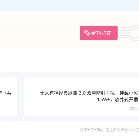
给TA打赏
牌（共
无人直播经典歌曲 3.0 双重防封干扰，挂载小
1.5W+，放养式开
2024
习惯于不舒服，这是你突破现状并进