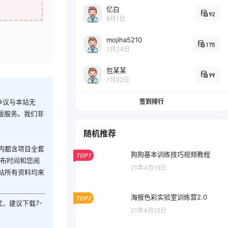
忆白
92
8月1日
mojiha5210
175
7月24日
包某某
99
7月22日
签到排行
争议与本站无
版服务。我们非
随机推荐
内都含项目全套
狗狗基本训练技巧视频教程
TOP1
发布时间和您阅
21年4月19日
站所有资料均来
海报色彩实验室训练营2.0
TOP2
式，建议下载7-
21年4月12日