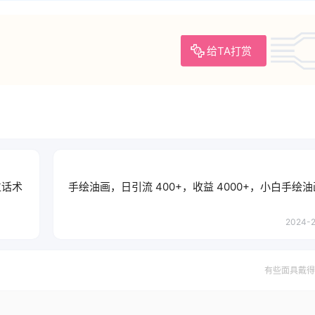
给TA打赏
位话术
手绘油画，日引流 400+，收益 4000+，小白手绘
2024-2
有些面具戴得