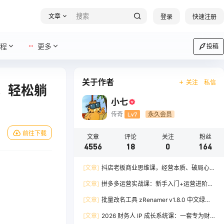
文章
登录
快速注册
程
更多
投稿
关于作者
关注
私信
，轻松躺
小七
传奇
Lv7
永久会员
前往下载
文章
评论
关注
粉丝
4556
18
0
164
[文章]
抖店老板商业思维课，经营本质、破局心
法、爆流实战，八节课重塑认知，助力单店利润倍
[文章]
拼多多运营实战课：新手入门+运营进阶、
增
爆单打法，16 节干货，助力新手店铺快速实现日
[文章]
批量改名工具 zRenamer v1.8.0 中文绿色
出百单
版
[文章]
2026 财务人 IP 成长系统课：一套专为财