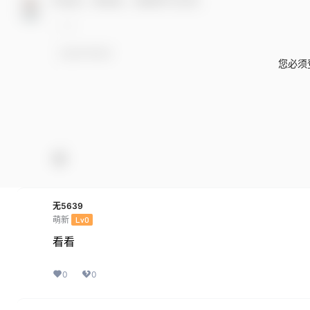
欢迎您，新朋友，感谢参与互动！
您必须
无5639
萌新
Lv0
看看
0
0