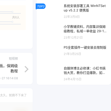
系统安装部署工具 WinNTSet
TOP3
up v5.2.2 便携版
22年3月9日
共0人
小学教辅资料，内部集训保姆
级教程，私域一单收益 29-12
9（教程+资料）
23年12月21日
PS全套插件一键安装去限制版
21年3月25日
短视频
油画，保姆级
自媒体博主必修课：小红书搞
教程
钱大赏，教你打造爆款，如何
搞钱（11 节课）
-27 16:14:08
24年4月15日
太久，就摘不下来了