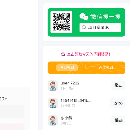
点击领取今天的签到奖励！
今日签到
连续签到
user17232
67
11小时前
0+
15549115c641bc6524e64d1d800349ec7396
155
14小时前
东小斜
65
8月3日