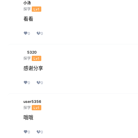
小汤
探学
Lv1
看看
0
0
5320
探学
Lv1
感谢分享
0
0
user5356
探学
Lv1
哦哦
0
0