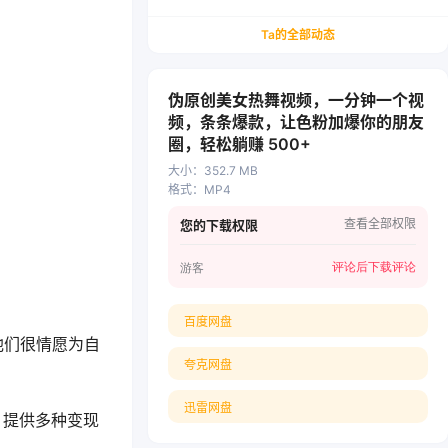
务/会计从业者设计的个人品牌与副业变现系统解
决方案
Ta的全部动态
伪原创美女热舞视频，一分钟一个视
频，条条爆款，让色粉加爆你的朋友
圈，轻松躺赚 500+
大小
：
352.7 MB
格式
：
MP4
查看全部权限
您的下载权限
评论后下载
评论
游客
百度网盘
他们很情愿为自
夸克网盘
迅雷网盘
，提供多种变现