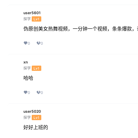
user5601
探学
Lv1
伪原创美女热舞视频，一分钟一个视频，条条爆款，让
0
0
xn
探学
Lv1
哈哈
0
0
user5020
探学
Lv1
好好上班的