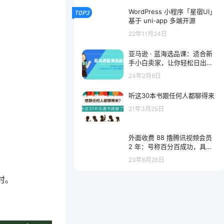
WordPress 小程序「星宿UI」
TOP3
基于 uni-app 多端开源
22年11月24日
亚马逊 · 蓝海选品课：适合新
手小白卖家，让你轻松日出几
十单小爆款产品
24年2月6日
听这30本书跟任何人都聊得来
21年3月25日
外面收费 88 撸腾讯视频会员
2 年：号称百分百成功，具体
自测
23年6月26日
小时。