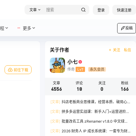
文章
登录
快速注册
程
更多
投稿
关于作者
关注
私信
小七
传奇
Lv7
永久会员
前往下载
文章
评论
关注
粉丝
4556
18
0
166
[文章]
抖店老板商业思维课，经营本质、破局心
法、爆流实战，八节课重塑认知，助力单店利润倍
[文章]
拼多多运营实战课：新手入门+运营进阶、
增
爆单打法，16 节干货，助力新手店铺快速实现日
[文章]
批量改名工具 zRenamer v1.8.0 中文绿色
出百单
版
[文章]
2026 财务人 IP 成长系统课：一套专为财