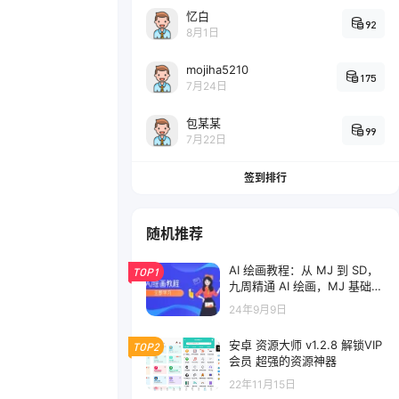
忆白
92
8月1日
mojiha5210
175
7月24日
包某某
99
7月22日
签到排行
随机推荐
AI 绘画教程：从 MJ 到 SD，
TOP1
九周精通 AI 绘画，MJ 基础至
SD 模型训练全方位教
24年9月9日
安卓 资源大师 v1.2.8 解锁VIP
TOP2
会员 超强的资源神器
22年11月15日