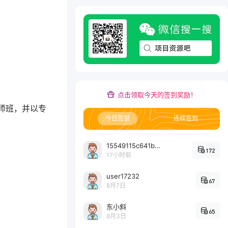
点击领取今天的签到奖励！
的大师班，并以专
今日签到
连续签到
15549115c641bc6524e64d1d800349ec7396
172
17小时前
user17232
67
8月7日
东小斜
65
8月3日