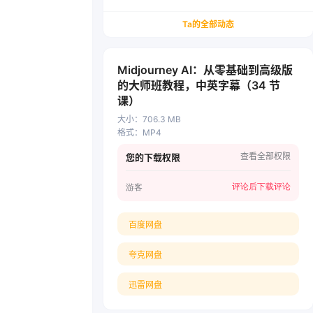
务/会计从业者设计的个人品牌与副业变现系统解
决方案
Ta的全部动态
Midjourney AI：从零基础到高级版
的大师班教程，中英字幕（34 节
课）
大小
：
706.3 MB
格式
：
MP4
查看全部权限
您的下载权限
评论后下载
评论
游客
百度网盘
夸克网盘
迅雷网盘