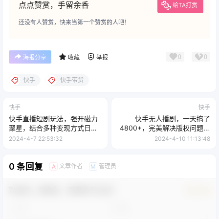
点点赞赏，手留余香
给TA打赏
还没有人赞赏，快来当第一个赞赏的人吧！
0
0
海报分享
收藏
举报
快手
快手带货
快手
快手
快手直播短剧玩法，强开磁力
快手无人播剧，一天搞了
聚星，结合多种变现方式日入
4800+，完美解决版权问题，
600+
手机也能实现 24 小时躺
2024-4-7 22:53:32
2024-4-10 11:13:48
0 条回复
文章作者
管理员
A
M
欢迎您，新朋友，感谢参与互动！
确认修改