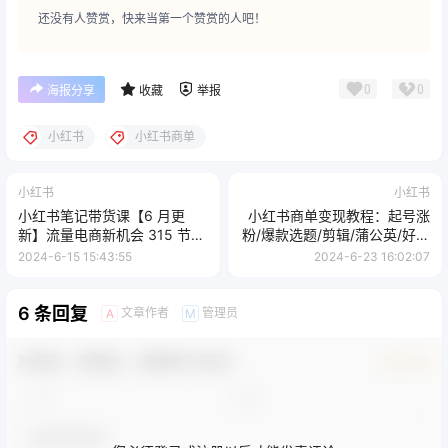
还没有人赞赏，快来当第一个赞赏的人吧！
0
0
海报分享
收藏
举报
小红书
小红书商单
小红书
小红书
小红书笔记带货课【6 月更
小红书商单变现教程：起号涨
新】流量电商新机会 315 节正
粉/爆款选题/剪辑/蒲公英/好物
课 + 64 节隐藏课
分享/各种玩法
2024-6-15 15:43:55
2024-6-23 16:02:07
6 条回复
文章作者
管理员
A
M
欢迎您，新朋友，感谢参与互动！
确认修改