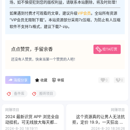
场，如不慎侵犯到您的版权利益，请联系本站删除，将及时处理！
如果遇到付费才可观看的文章，建议升级
VIP会员
。全站所有资源
“VIP会员无限制下载”。本站资源部分采用7z压缩，为防止有人压缩
软件不支持7z格式，建议下载7-zip。
点点赞赏，手留余香
给TA打赏
还没有人赞赏，快来当第一个赞赏的人吧！
0
0
海报分享
收藏
举报
备件库
搬砖项目
网赚项目
网赚项目
2024 最新识货 APP 浏览全自
这个资源真的让男人无法抗
动挂机，可无线放大每天都可
拒，定价 19.9，一天狂出 50
以提现，小白轻松入手日入
单，导航语音包变现玩法详细
2024-8-30 18:19:11
2024-8-30 18:36:26