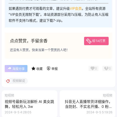
如果遇到付费才可观看的文章，建议升级
VIP会员
。全站所有资源
“VIP会员无限制下载”。本站资源部分采用7z压缩，为防止有人压缩
软件不支持7z格式，建议下载7-zip。
点点赞赏，手留余香
给TA打赏
还没有人赞赏，快来当第一个赞赏的人吧！
0
0
海报分享
收藏
举报
视频解说
短视频
短视频
视频号最新玩法解析 AI 美女跳
抖音无人直播带货详细操作，
舞，轻松月入 3w
含防封、不实名开播、0 粉开
播技术，全网独家项目，24 小
2024-9-5 4:28:05
2024-9-5 5:19:26
时必出单