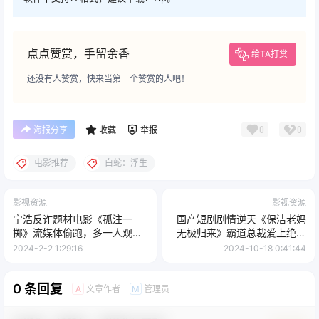
点点赞赏，手留余香
给TA打赏
还没有人赞赏，快来当第一个赞赏的人吧！
0
0
海报分享
收藏
举报
电影推荐
白蛇：浮生
影视资源
影视资源
宁浩反诈题材电影《孤注一
国产短剧剧情逆天《保洁老妈
掷》流媒体偷跑，多一人观影
无极归来》霸道总裁爱上绝经
少一人受骗
的我
2024-2-2 1:29:16
2024-10-18 0:41:44
0 条回复
文章作者
管理员
A
M