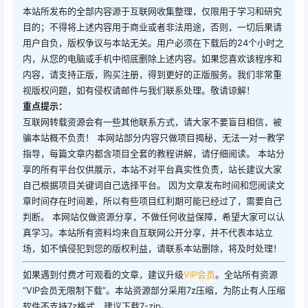
本站所发布的全部内容源于互联网收集整理，仅限用于学习和研究
目的；不得将上述内容用于商业或者非法用途，否则，一切后果请
用户自负，版权争议与本站无关。用户必须在下载后的24个小时之
内，从您的电脑或手机中彻底删除上述内容。如果您喜欢该程序和
内容，请支持正版，购买注册，得到更好的正版服务。我们非常重
视版权问题，如有侵权请邮件与我们联系处理。敬请谅解！
重点提示：
互联网转载资源会有一些其他联系方式，请大家不要盲目相信，被
骗本站概不负责！ 本网站部分内容只做项目揭秘，无法一对一教学
指导，每篇文章内都含项目全套的教程讲解，请仔细阅读。 本站分
享的所有平台仅供展示，本站不对平台真实性负责，站长建议大家
自己根据项目关键词自己选择平台。 因为文章发布时间和您阅读文
章时间存在时间差，所以有些项目红利期可能已经过了，需要自己
判断。 本网站仅做资源分享，不做任何收益保障，希望大家可以认
真学习。本站所有资料均来自互联网公开分享，并不代表本站立
场，如不慎侵犯到您的版权利益，请联系本站删除，将及时处理！
如果遇到付费才可观看的文章，建议升级
VIP会员
。全站所有资源
“VIP会员无限制下载”。本站资源部分采用7z压缩，为防止有人压缩
软件不支持7z格式，建议下载7-zip。