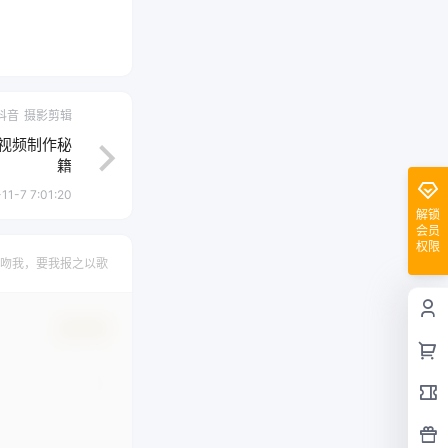
抖音
摄影剪辑
视频制作秘
籍
11-7 7:01:20
解锁
会员
权限
吻我，要我报之以歌
确认修改