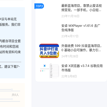
最新蓝海项目，靠禁止废话视
TOP3
频变现，一部手机，小白轻松
月入过万！
23年11月16日
争议与本站无
版服务。我们非
安卓 MXPlayer v1.61.6 去广
告纯净版
23年4月17日
内都含项目全套
外面收费 599 抖音蓝海项目，
发布时间和您阅
0 基础小白可操作，暴力引流
站所有资料均来
涨粉项目，多号复制，月入 3
24年1月28日
00-500
安卓 X浏览器 v3.7.4 谷歌应用
式，建议下载7-
市场版
22年3月8日
共0人