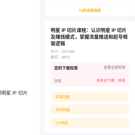
务/会计从业者设计的个人品牌与副业变现系统解
决方案
Ta的全部动态
明星 IP 切片课程：认识明星 IP 切片
及赚钱模式，掌握流量推送和起号框
架逻辑
大小
：
254 MB
格式
：
MP4
查看全部权限
您的下载权限
登录后下载：
登录
游客
星 IP 切片
百度网盘
夸克网盘
UC网盘