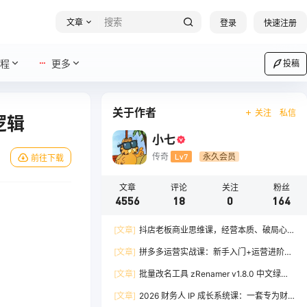
文章
登录
快速注册
程
更多
投稿
关于作者
关注
私信
逻辑
小七
传奇
Lv7
永久会员
前往下载
文章
评论
关注
粉丝
4556
18
0
164
[文章]
抖店老板商业思维课，经营本质、破局心
法、爆流实战，八节课重塑认知，助力单店利润倍
[文章]
拼多多运营实战课：新手入门+运营进阶、
增
爆单打法，16 节干货，助力新手店铺快速实现日
[文章]
批量改名工具 zRenamer v1.8.0 中文绿色
出百单
版
[文章]
2026 财务人 IP 成长系统课：一套专为财