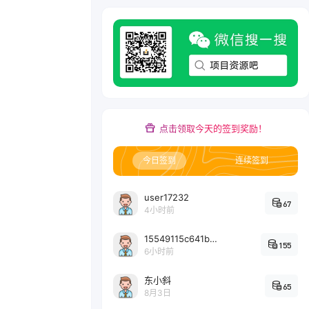
点击领取今天的签到奖励！
今日签到
连续签到
user17232
67
4小时前
15549115c641bc6524e64d1d800349ec7396
155
6小时前
东小斜
65
8月3日