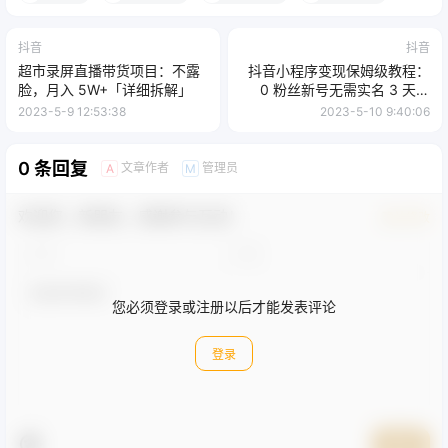
抖音
抖音
超市录屏直播带货项目：不露
抖音小程序变现保姆级教程：
脸，月入 5W+「详细拆解」
0 粉丝新号无需实名 3 天起
号，第 1 条视频就有收入
2023-5-9 12:53:38
2023-5-10 9:40:06
0 条回复
文章作者
管理员
A
M
欢迎您，新朋友，感谢参与互动！
确认修改
您必须登录或注册以后才能发表评论
登录
提交