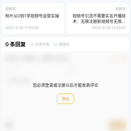
视频号
视频号
秋叶从0到1学视频号运营实操
视频号引流不需要实名开播技
术：无限注册新视频号无限开
播都不需要实名开播
2021-3-25 11:04:25
2023-6-20 12:38:31
0 条回复
文章作者
管理员
A
M
欢迎您，新朋友，感谢参与互动！
确认修改
您必须登录或注册以后才能发表评论
登录
提交