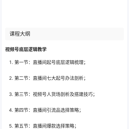
课程大纲
视频号底层逻辑教学
第一节：直播间起号底层逻辑梳理；
第二节：直播间七大起号办法剖析；
第三节：视频号人货场剖析及搭建技巧；
第四节：直播间引流品选择策略；
第五节：直播间爆款选择策略；