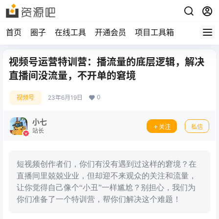
首页
圈子
在线工具
开通会员
项目工具箱
视频号运营特训营：播流量的底层逻辑，解决
直播间没流量，不开单的窘境
0
视频号
23年6月19日
小七
关注
私信
站长
短视频创作者们，你们有没有遇到过这样的窘境？在
直播间里兢兢业业，但却迎不来观众的关注和流量，
让你觉得自己像个“小丑”一样尴尬？别担心，我们为
你们准备了一个特训营，帮你们解决这个难题！