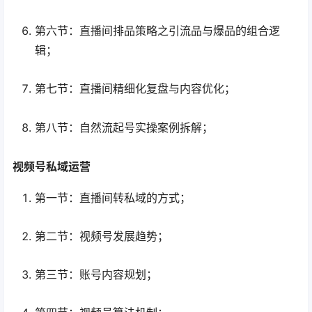
第六节：直播间排品策略之引流品与爆品的组合逻
辑；
第七节：直播间精细化复盘与内容优化；
第八节：自然流起号实操案例拆解；
视频号私域运营
第一节：直播间转私域的方式；
第二节：视频号发展趋势；
第三节：账号内容规划；