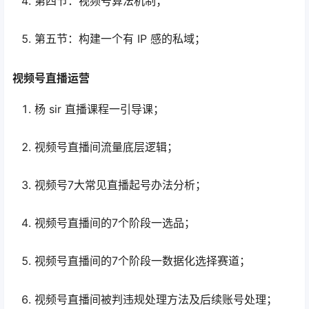
第四节：视频号算法机制；
第五节：构建一个有 IP 感的私域；
视频号直播运营
杨 sir 直播课程一引导课；
视频号直播间流量底层逻辑；
视频号7大常见直播起号办法分析；
视频号直播间的7个阶段一选品；
视频号直播间的7个阶段一数据化选择赛道；
视频号直播间被判违规处理方法及后续账号处理；