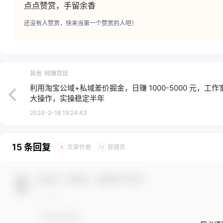
点点赞赏，手留余香
还没有人赞赏，快来当第一个赞赏的人吧！
其他
网赚项目
利用淘宝公域+私域差价掘金，日赚 1000-5000 元，工作
大操作，实操稳定半年
2024-2-16 19:24:43
15 条回复
文章作者
管理员
A
M
欢迎您，新朋友，感谢参与互动！