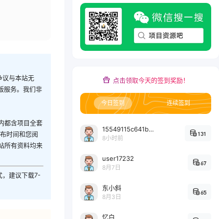
争议与本站无
点击领取今天的签到奖励！
版服务。我们非
今日签到
连续签到
内都含项目全套
15549115c641bc6524e64d1d800349ec7396
131
发布时间和您阅
8小时前
站所有资料均来
user17232
67
8月7日
式，建议下载7-
东小斜
65
8月3日
忆白