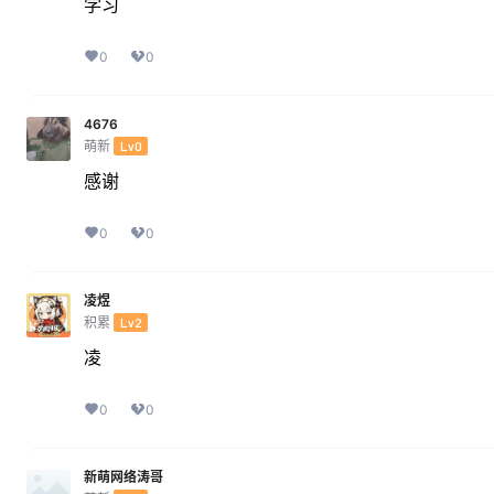
学习
0
0
4676
萌新
Lv0
感谢
0
0
凌煜
积累
Lv2
凌
0
0
新萌网络涛哥