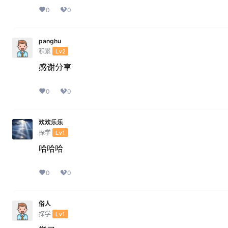
0
0
panghu
积累
Lv2
感谢分享
0
0
欢欢乐乐
探学
Lv1
哈哈哈
0
0
俗人
探学
Lv1