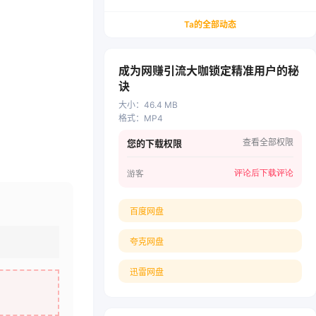
务/会计从业者设计的个人品牌与副业变现系统解
决方案
Ta的全部动态
成为网赚引流大咖锁定精准用户的秘
诀
大小
：
46.4 MB
格式
：
MP4
查看全部权限
您的下载权限
评论后下载
评论
游客
百度网盘
夸克网盘
迅雷网盘