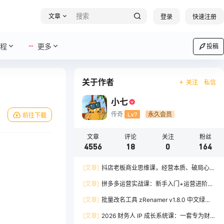
文章
登录
快速注册
程
更多
投稿
关于作者
关注
私信
小七
传奇
Lv7
永久会员
前往下载
文章
评论
关注
粉丝
4556
18
0
164
[文章]
抖店老板商业思维课，经营本质、破局心
法、爆流实战，八节课重塑认知，助力单店利润倍
[文章]
拼多多运营实战课：新手入门+运营进阶、
增
爆单打法，16 节干货，助力新手店铺快速实现日
[文章]
批量改名工具 zRenamer v1.8.0 中文绿色
出百单
版
[文章]
2026 财务人 IP 成长系统课：一套专为财