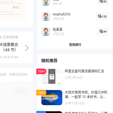
92
8月1日
共0人
mojiha5210
175
7月24日
包某某
99
7月22日
他
实体店获客
，大钱靠整合
签到排行
（48 节）
2-26 5:01:48
随机推荐
阿里云盘可激活邀请码汇总
TOP1
放肆，但爱就是克制
21年3月25日
确认修改
大彻大悟用书班，价值几W的
TOP2
课，一起学 12 本好书，让你
财富增长 10 倍
24年11月24日