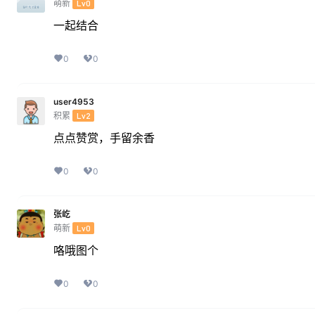
萌新
Lv0
一起结合
0
0
user4953
积累
Lv2
点点赞赏，手留余香
0
0
张屹
萌新
Lv0
咯哦图个
0
0