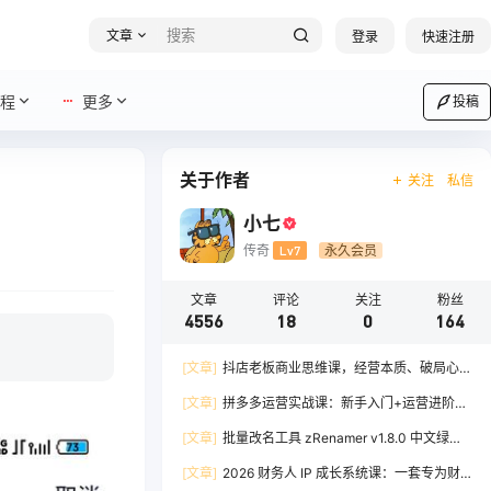
文章
登录
快速注册
程
更多
投稿
关于作者
关注
私信
小七
传奇
Lv7
永久会员
文章
评论
关注
粉丝
4556
18
0
164
[文章]
抖店老板商业思维课，经营本质、破局心
法、爆流实战，八节课重塑认知，助力单店利润倍
[文章]
拼多多运营实战课：新手入门+运营进阶、
增
爆单打法，16 节干货，助力新手店铺快速实现日
[文章]
批量改名工具 zRenamer v1.8.0 中文绿色
出百单
版
[文章]
2026 财务人 IP 成长系统课：一套专为财