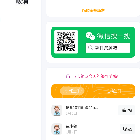
务/会计从业者设计的个人品牌与副业变现系统解
决方案
Ta的全部动态
点击领取今天的签到奖励！
今日签到
连续签到
15549115c641bc6524e64d1d800349ec7396
176
8月5日
东小斜
65
8月3日