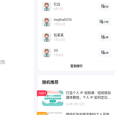
忆白
92
8月1日
mojiha5210
175
7月24日
包某某
99
7月22日
33
69
7月6日
签到排行
随机推荐
打造个人 IP 视频课：短视频自
TOP1
媒体教程，个人 IP 如何定位，
如何变现
24年2月13日
微信红包封面定制向个人开放
TOP2