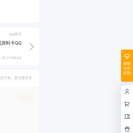
QQ技巧
机资料卡QQ
-25 11:06:04
解锁
会员
权限
还不来，我怎敢老去
确认修改