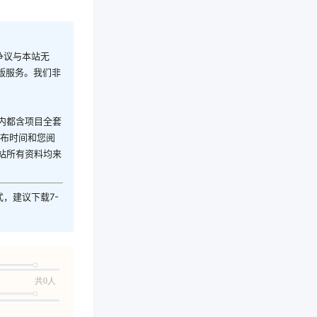
争议与本站无
版服务。我们非
内都含项目全套
发布时间和您阅
站所有资料均来
式，建议下载7-
共0人