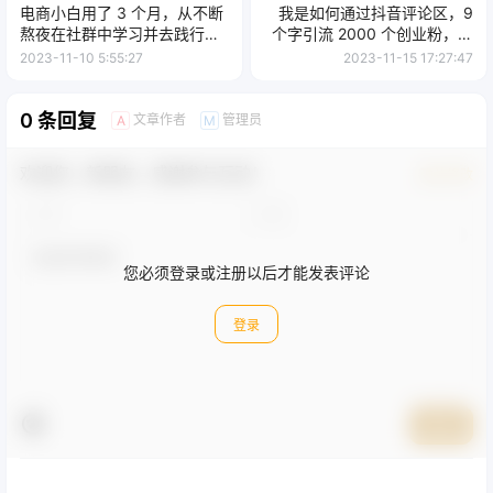
电商小白用了 3 个月，从不断
我是如何通过抖音评论区，9
熬夜在社群中学习并去践行，
个字引流 2000 个创业粉，变
到视频号跑通 0-1 月入 12W+
现 3000+
2023-11-10 5:55:27
2023-11-15 17:27:47
0 条回复
文章作者
管理员
A
M
欢迎您，新朋友，感谢参与互动！
确认修改
您必须登录或注册以后才能发表评论
登录
提交