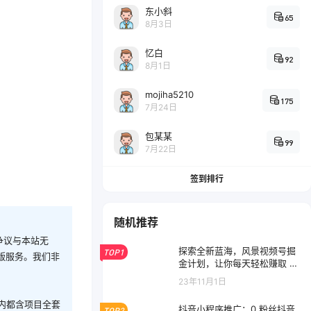
东小斜
65
8月3日
忆白
92
8月1日
mojiha5210
175
7月24日
包某某
99
7月22日
签到排行
随机推荐
争议与本站无
探索全新蓝海，风景视频号掘
TOP1
版服务。我们非
金计划，让你每天轻松赚取 10
0+ 的收入
23年11月1日
内都含项目全套
抖音小程序推广：0 粉丝抖音
TOP2