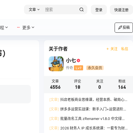
文章
登录
快速注册
程
更多
投稿
关于作者
关注
私信
节）
小七
传奇
Lv7
永久会员
文章
评论
关注
粉丝
4556
18
0
164
[文章]
抖店老板商业思维课，经营本质、破局心
法、爆流实战，八节课重塑认知，助力单店利润倍
[文章]
拼多多运营实战课：新手入门+运营进阶、
增
爆单打法，16 节干货，助力新手店铺快速实现日
[文章]
批量改名工具 zRenamer v1.8.0 中文绿色
出百单
版
[文章]
2026 财务人 IP 成长系统课：一套专为财