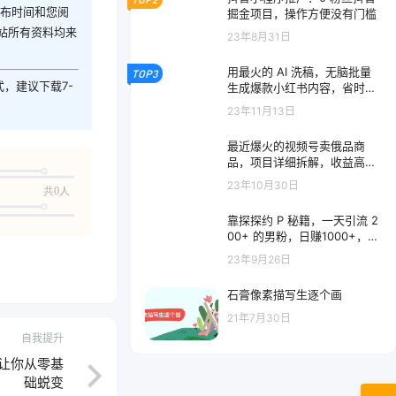
发布时间和您阅
掘金项目，操作方便没有门槛
站所有资料均来
23年8月31日
用最火的 AI 洗稿，无脑批量
TOP3
式，建议下载7-
生成爆款小红书内容，省时省
力，每天收入不只300+
23年11月13日
最近爆火的视频号卖俄品商
品，项目详细拆解，收益高好
操作！
23年10月30日
共0人
靠探探约 P 秘籍，一天引流 2
00+ 的男粉，日赚1000+，就
是这么玩的
23年9月26日
石膏像素描写生逐个画
21年7月30日
自我提升
，让你从零基
础蜕变