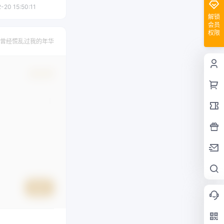
-20 15:50:11
解锁
会员
权限
曾经慌乱过我的年华
确认修改
提交