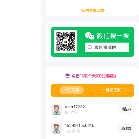
务/会计从业者设计的个人品牌与副业变现系统解
决方案
Ta的全部动态
点击领取今天的签到奖励！
今日签到
连续签到
user17232
67
8小时前
15549115c641bc6524e64d1d800349ec7396
155
10小时前