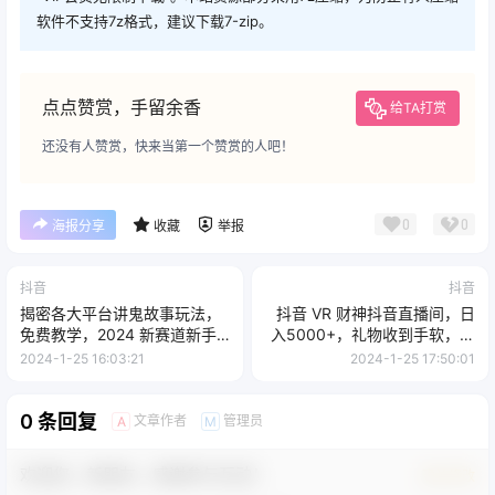
软件不支持7z格式，建议下载7-zip。
点点赞赏，手留余香
给TA打赏
还没有人赞赏，快来当第一个赞赏的人吧！
0
0
海报分享
收藏
举报
抖音
抖音
揭密各大平台讲鬼故事玩法，
抖音 VR 财神抖音直播间，日
免费教学，2024 新赛道新手
入5000+，礼物收到手软，落
最适合做的项目
地保姆级教程
2024-1-25 16:03:21
2024-1-25 17:50:01
0 条回复
文章作者
管理员
A
M
欢迎您，新朋友，感谢参与互动！
确认修改