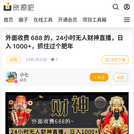
首页
圈子
在线工具
开通会员
项目工具箱
外面收费 688 的，24小时无人财神直播，日
入 1000+，抓住过个肥年
0
抖音
24年1月25日
前往下载
小七
关注
私信
站长