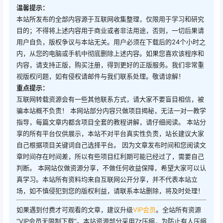
温馨提示：
本站所发布的全部内容源于互联网收集整理，仅限用于学习和研究
目的；不得将上述内容用于商业或者非法用途，否则，一切后果请
用户自负，版权争议与本站无关。用户必须在下载后的24个小时之
内，从您的电脑或手机中彻底删除上述内容。如果您喜欢该程序和
内容，请支持正版，购买注册，得到更好的正版服务。我们非常重
视版权问题，如有侵权请邮件与我们联系处理。敬请谅解！
重点提示：
互联网转载资源会有一些其他联系方式，请大家不要盲目相信，被
骗本站概不负责！ 本网站部分内容只做项目揭秘，无法一对一教学
指导，每篇文章内都含项目全套的教程讲解，请仔细阅读。 本站分
享的所有平台仅供展示，本站不对平台真实性负责，站长建议大家
自己根据项目关键词自己选择平台。 因为文章发布时间和您阅读文
章时间存在时间差，所以有些项目红利期可能已经过了，需要自己
判断。 本网站仅做资源分享，不做任何收益保障，希望大家可以认
真学习。本站所有资料均来自互联网公开分享，并不代表本站立
场，如不慎侵犯到您的版权利益，请联系本站删除，将及时处理！
如果遇到付费才可观看的文章，建议升级
VIP会员
。全站所有资源
“VIP会员无限制下载”。本站资源部分采用7z压缩，为防止有人压缩